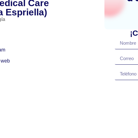
edical Care
a Espriella)
gía
¡C
ram
 web