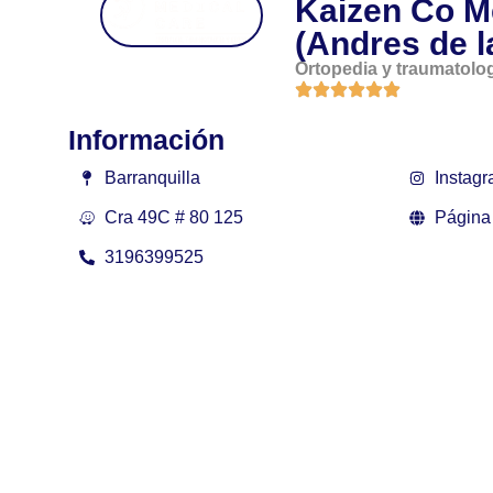
Kaizen Co M
(Andres de l
Ortopedia y traumatolo
Información
Barranquilla
Instag
Cra 49C # 80 125
Página
3196399525