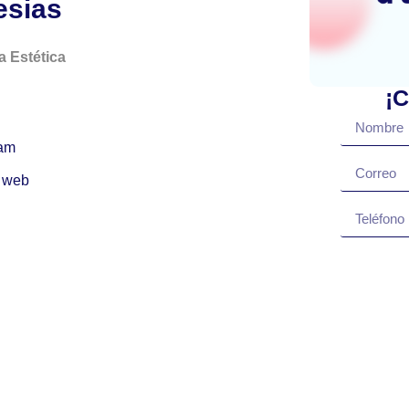
esias
a Estética
¡C
ram
 web