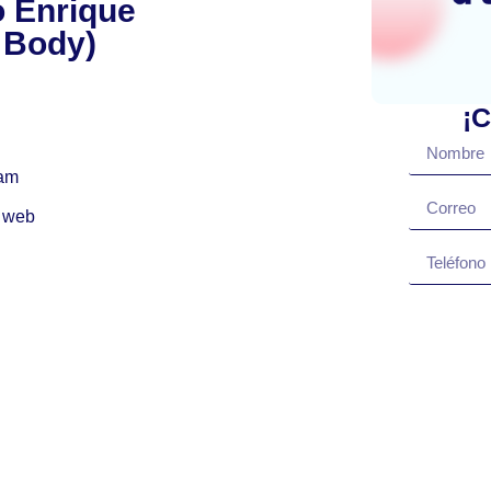
o Enrique
 Body)
¡C
ram
 web