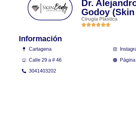
Dr. Alejandr
Godoy (Skin
Cirugía Plástica
Información
Cartagena
Instag
Calle 29 a # 46
Página
3041403202